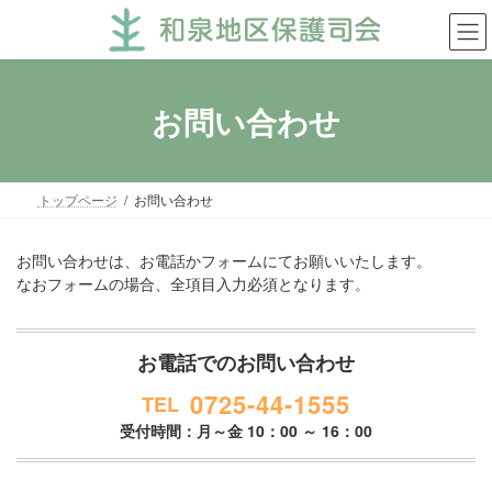
コ
ナ
ン
ビ
テ
ゲ
ン
ー
ツ
シ
お問い合わせ
へ
ョ
ス
ン
キ
に
ッ
移
トップページ
お問い合わせ
プ
動
お問い合わせは、お電話かフォームにてお願いいたします。
なおフォームの場合、全項目入力必須となります。
お電話でのお問い合わせ
0725-44-1555
TEL
受付時間：月～金 10：00 ～ 16：00